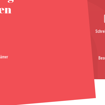
nen
Schre
rämer
Bes