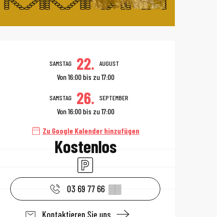
Öffnungszeiten 
22.
SAMSTAG
AUGUST
Von 16:00 bis zu 17:00
26.
SAMSTAG
SEPTEMBER
Von 16:00 bis zu 17:00
Zu Google Kalender hinzufügen
Kostenlos
Parkplatz
03 69 77 66
▒▒
Kontaktieren Sie uns