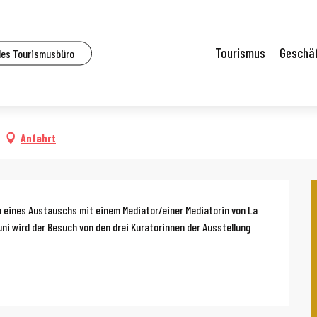
lle Veranstaltungen
Kommentierte Besichtigung der Ausstellung Persistances
Tourismus
Geschä
des Tourismusbüro
ber von 16:00 bis zu 17:00
der Ausstellung Persistances
Anfahrt
g
 eines Austauschs mit einem Mediator/einer Mediatorin von La 
ni wird der Besuch von den drei Kuratorinnen der Ausstellung 