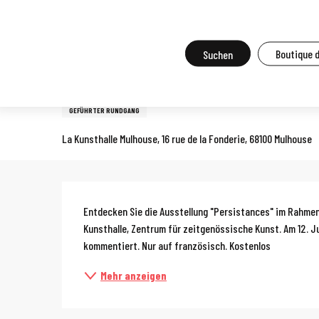
Aller
Startseite
Vor Ort zu tun
Agenda und Großveranstaltungen
A
au
contenu
Suche
Boutique 
Samstag 22. august von 16:00 bis zu 17:00 / Samstag 26. septem
principal
Kommentierte Besichtigung 
GEFÜHRTER RUNDGANG
La Kunsthalle Mulhouse, 16 rue de la Fonderie, 68100 Mulhouse
Beschreibun
Entdecken Sie die Ausstellung "Persistances" im Rahmen
Kunsthalle, Zentrum für zeitgenössische Kunst. Am 12. Ju
kommentiert. Nur auf französisch. Kostenlos
Mehr anzeigen