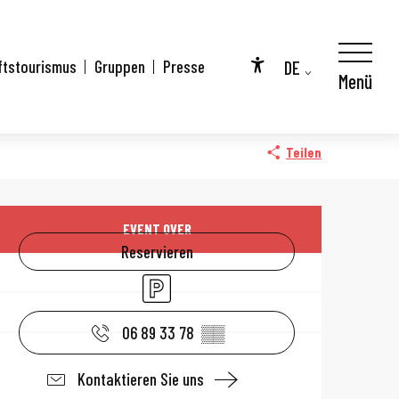
DE
ftstourismus
Gruppen
Presse
Menü
Accessibilité
FR
EN
Teilen
Öffnungszeiten 
EVENT OVER
Reservieren
Parkplatz
06 89 33 78
▒▒
Kontaktieren Sie uns