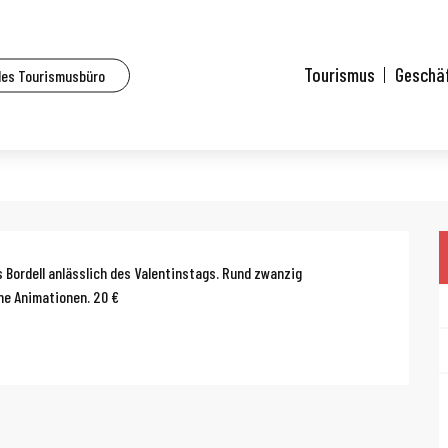
lle Veranstaltungen
Hôtel Mamour
Tourismus
Geschä
des Tourismusbüro
g
 Bordell anlässlich des Valentinstags. Rund zwanzig 
he Animationen. 20 €