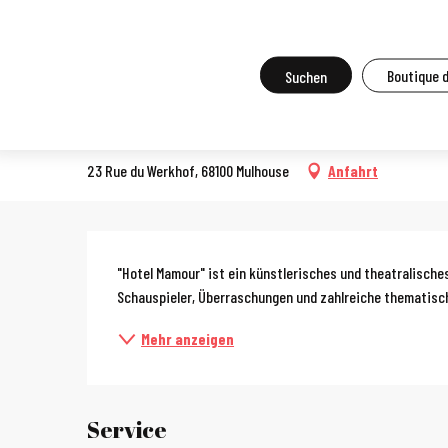
Aller
Startseite
Vor Ort zu tun
Agenda und Großveranstaltungen
A
au
contenu
Suche
Boutique 
Hôtel Mamour
principal
THEATER
23 Rue du Werkhof, 68100 Mulhouse
Anfahrt
Beschreibun
"Hotel Mamour" ist ein künstlerisches und theatralisches
Schauspieler, Überraschungen und zahlreiche thematisc
Mehr anzeigen
Service