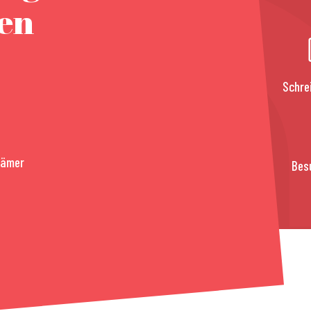
nen
Schre
rämer
Bes