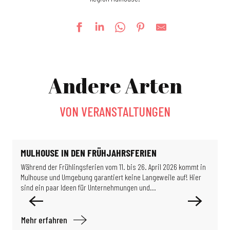
Sternschnuppe Nacht im Parc du Petit Prince
Messe-Kilbe
Andere Arten
Le jardin de Michèle
Escape game: Das Rätsel des Professors Proton
Detektivspiel: Die Wissenschaftler im Verborgenen
VON VERANSTALTUNGEN
La Guinguette bascule
Féeries Noctrunes au Jardin
Ausstellung: So schöne Gebäude
Ausstellung – Migration & Klima: Wie können wir in unserer Welt leben?
MULHOUSE IN DEN FRÜHJAHRSFERIEN
Führung des Temple Saint-Etienne
Während der Frühlingsferien vom 11. bis 26. April 2026 kommt in
A
Ausstellung: Les puits disparus (Die verschwundenen Brunnen)
Mulhouse und Umgebung garantiert keine Langeweile auf! Hier
i
Ausstellung: Limits of Control
sind ein paar Ideen für Unternehmungen und...
D
Mehr erfahren
M