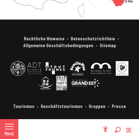
Rechtliche Hinweise
Datenschutzrichtlinie
Allgemeine Geschäftsbedingungen
Sitemap
Tourismus
Geschäftstourismus
Gruppen
Presse
FR
DE
Menü
Accessibili
Suche
EN