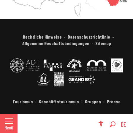
Rechtliche Hinweise
Datenschutzrichtlinie
Allgemeine Geschäftsbedingungen
Sitemap
Tourismus
Geschäftstourismus
Gruppen
Presse
FR
DE
Menü
Accessibili
Suche
EN