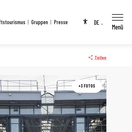
DE
ftstourismus
Gruppen
Presse
Menü
Accessibilité
FR
City Pass
EN
Teilen
+3 FOTOS