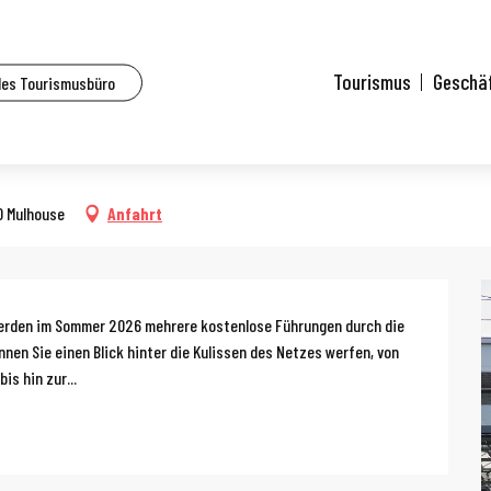
lle Veranstaltungen
Betriebsbesichtigung von Soléa – 20 Jahre Straßenbahn
Tourismus
Geschä
des Tourismusbüro
mber von 14:00 bis zu 16:00
léa – 20 Jahre Straßenbahn
00 Mulhouse
Anfahrt
g
werden im Sommer 2026 mehrere kostenlose Führungen durch die 
en Sie einen Blick hinter die Kulissen des Netzes werfen, von 
s hin zur...