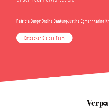
Patricia Burget
Ondine Dantung
Justine Egmann
Karina K
Entdecken Sie das Team
Verpa