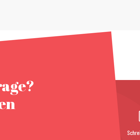
rage?
nen
Schre