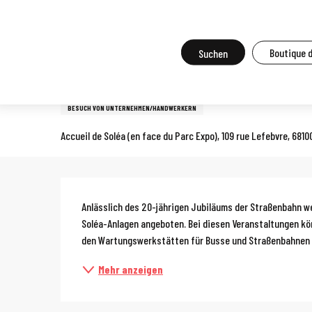
Aller
Startseite
Vor Ort zu tun
Agenda und Großveranstaltungen
A
au
contenu
Suche
Boutique 
Mittwoch 12. august von 14:00 bis zu 16:00 / Mittwoch 16. septe
principal
Betriebsbesichtigung von So
BESUCH VON UNTERNEHMEN/HANDWERKERN
Accueil de Soléa (en face du Parc Expo), 109 rue Lefebvre, 681
Beschreibun
Anlässlich des 20-jährigen Jubiläums der Straßenbahn 
Soléa-Anlagen angeboten. Bei diesen Veranstaltungen könn
den Wartungswerkstätten für Busse und Straßenbahnen bi
Mehr anzeigen