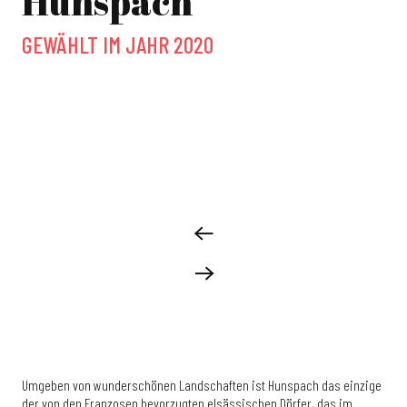
Hunspach
GEWÄHLT IM JAHR 2020
Umgeben von wunderschönen Landschaften ist Hunspach das einzige
der von den Franzosen bevorzugten elsässischen Dörfer, das im