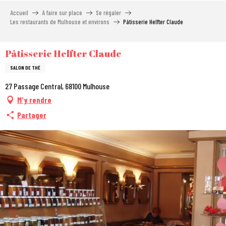
Aller
Accueil
A faire sur place
Se régaler
au
Les restaurants de Mulhouse et environs
Pâtisserie Helfter Claude
contenu
principal
Pâtisserie Helfter Claude
SALON DE THÉ
27 Passage Central, 68100 Mulhouse
M'y rendre
Partager