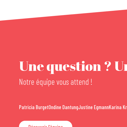
Une question ? Un
Notre équipe vous attend !
Patricia Burget
Ondine Dantung
Justine Egmann
Karina K
Découvrir l'équipe