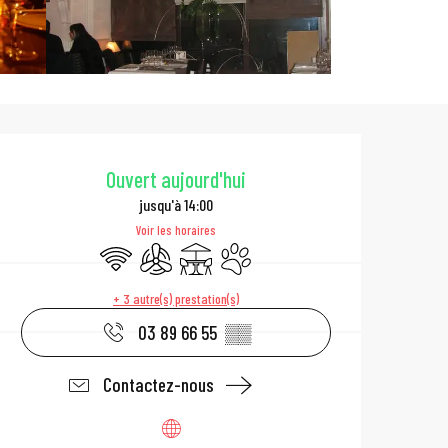
Ouverture et coo
Ouvert aujourd'hui
jusqu'à 14:00
Voir les horaires
WiFi
Air conditionné
Terrasse
Animaux acceptés
+ 3 autre(s) prestation(s)
03 89 66 55
▒▒
Contactez-nous