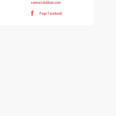
saveursduliban.com
Page Facebook