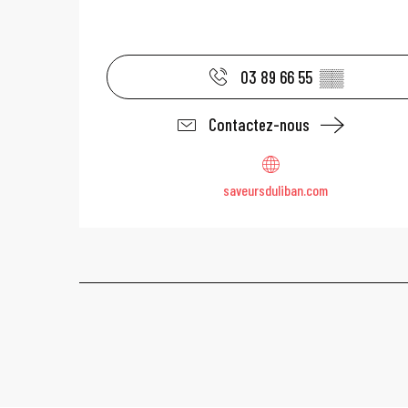
03 89 66 55
▒▒
Contactez-nous
saveursduliban.com