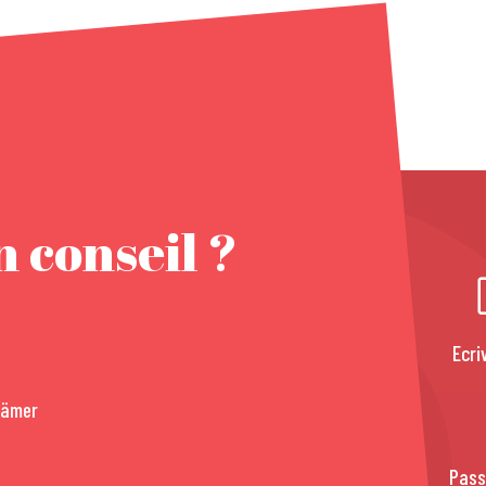
 conseil ?
Ecri
rämer
Pass