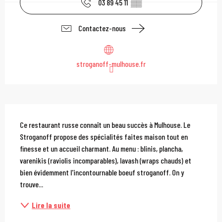
03 89 45 11
▒▒
Contactez-nous
stroganoff-mulhouse.fr
Description
Ce restaurant russe connaît un beau succès à Mulhouse. Le 
Stroganoff propose des spécialités faites maison tout en 
finesse et un accueil charmant. Au menu : blinis, plancha, 
varenikis (raviolis incomparables), lavash (wraps chauds) et 
bien évidemment l'incontournable boeuf stroganoff. On y 
trouve...
Lire la suite