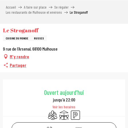
Aller
Accueil
A faire sur place
Se régaler
au
Les restaurants de Mulhouse et environs
Le Stroganoff
contenu
principal
Le Stroganoff
CUISINE DU MONDE
RUSSES
9 rue de l'Arsenal, 68100 Mulhouse
M'y rendre
Partager
Ouverture et coordonn
Ouvert aujourd'hui
jusqu'à 22:00
Voir les horaires
Air conditionné
Terrasse
Parking