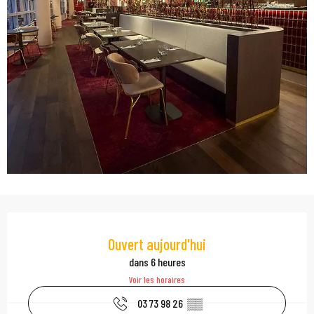
Ouverture et coordonn
Ouvert aujourd'hui
dans 6 heures
Voir les horaires
03 73 98 26
▒▒