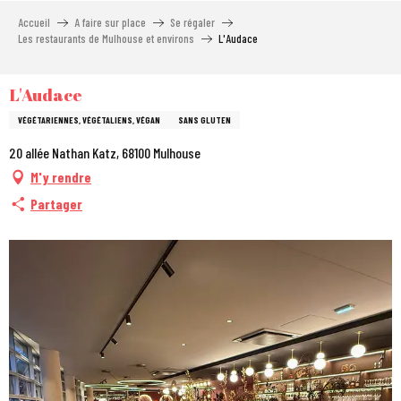
Aller
Accueil
A faire sur place
Se régaler
au
Les restaurants de Mulhouse et environs
L'Audace
contenu
principal
L'Audace
VÉGÉTARIENNES, VÉGÉTALIENS, VÉGAN
SANS GLUTEN
20 allée Nathan Katz, 68100 Mulhouse
M'y rendre
Partager