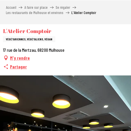
Aller
Accueil
A faire sur place
Se régaler
au
Les restaurants de Mulhouse et environs
L'Atelier Comptoir
contenu
principal
L'Atelier Comptoir
VÉGÉTARIENNES, VÉGÉTALIENS, VÉGAN
17 rue de la Mertzau, 68200 Mulhouse
M'y rendre
Partager