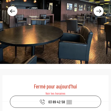
Ouverture et coordonn
Fermé pour aujourd'hui
Voir les horaires
03 89 42 58
▒▒