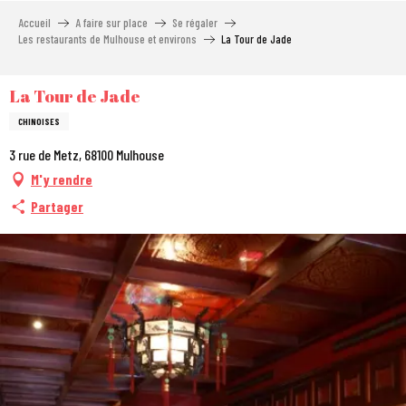
Aller
Accueil
A faire sur place
Se régaler
au
Les restaurants de Mulhouse et environs
La Tour de Jade
contenu
principal
La Tour de Jade
CHINOISES
3 rue de Metz, 68100 Mulhouse
M'y rendre
Partager