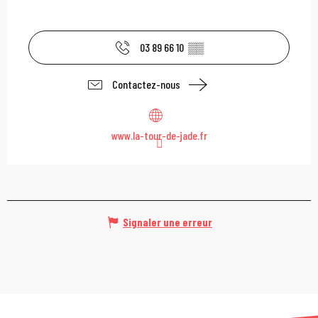
03 89 66 10
▒▒
Contactez-nous
www.la-tour-de-jade.fr
Signaler une erreur