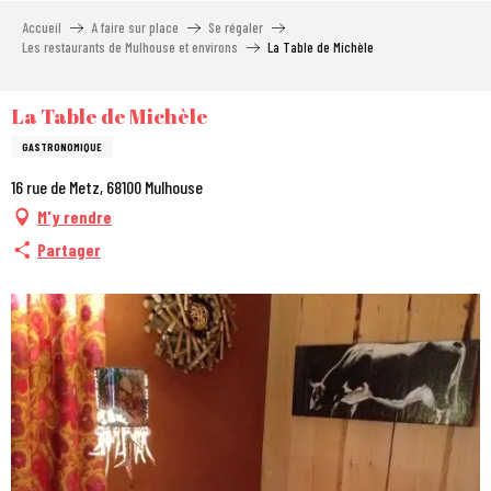
Aller
Accueil
A faire sur place
Se régaler
au
Les restaurants de Mulhouse et environs
La Table de Michèle
contenu
principal
La Table de Michèle
GASTRONOMIQUE
16 rue de Metz, 68100 Mulhouse
M'y rendre
Partager