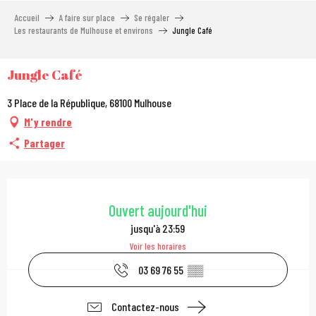
Aller
Accueil
A faire sur place
Se régaler
au
Les restaurants de Mulhouse et environs
Jungle Café
contenu
principal
Jungle Café
3 Place de la République, 68100 Mulhouse
M'y rendre
Partager
Ouverture et coordonn
Ouvert aujourd'hui
jusqu'à 23:59
Voir les horaires
03 69 76 55
▒▒
Contactez-nous