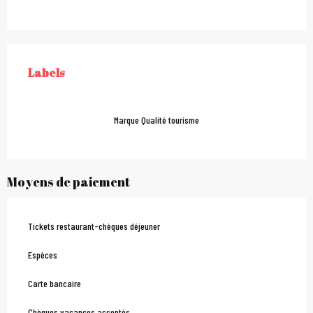
Offres de prestations
Labels
LABELS
Marque Qualité tourisme
Moyens de paiement
Tickets restaurant-chèques déjeuner
Espèces
Carte bancaire
Chèques vacances acceptés