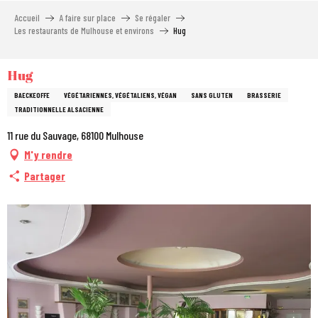
Aller
Accueil
A faire sur place
Se régaler
au
Les restaurants de Mulhouse et environs
Hug
contenu
principal
Hug
BAECKEOFFE
VÉGÉTARIENNES, VÉGÉTALIENS, VÉGAN
SANS GLUTEN
BRASSERIE
TRADITIONNELLE ALSACIENNE
11 rue du Sauvage, 68100 Mulhouse
M'y rendre
Partager