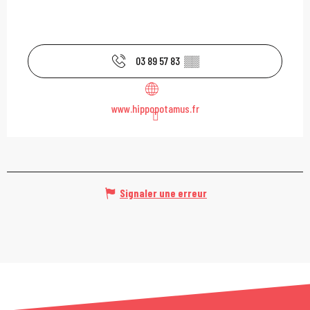
03 89 57 83
▒▒
www.hippopotamus.fr
Signaler une erreur