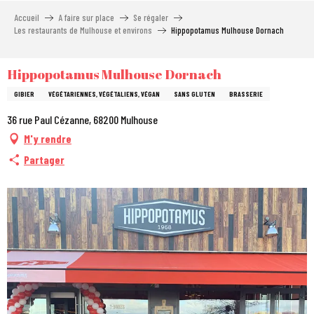
Aller
Accueil
A faire sur place
Se régaler
au
Les restaurants de Mulhouse et environs
Hippopotamus Mulhouse Dornach
contenu
principal
Hippopotamus Mulhouse Dornach
GIBIER
VÉGÉTARIENNES, VÉGÉTALIENS, VÉGAN
SANS GLUTEN
BRASSERIE
36 rue Paul Cézanne, 68200 Mulhouse
M'y rendre
Partager