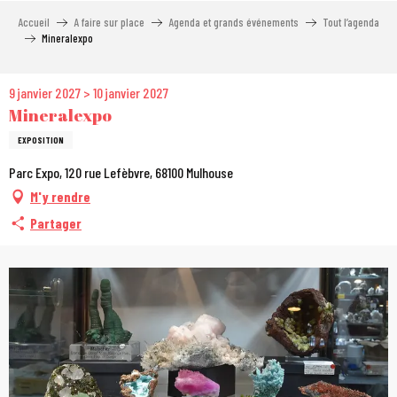
Aller
Accueil
A faire sur place
Agenda et grands événements
Tout l’agenda
au
Mineralexpo
contenu
principal
9 janvier 2027 > 10 janvier 2027
Mineralexpo
EXPOSITION
Parc Expo, 120 rue Lefèbvre, 68100 Mulhouse
M'y rendre
Partager