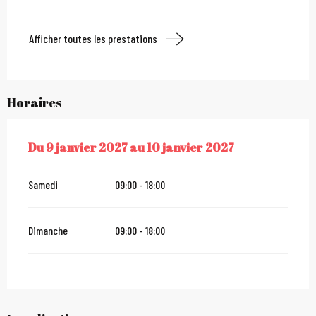
Afficher toutes les prestations
Horaires
Du
9 janvier 2027
au
10 janvier 2027
DU
9 JANVIER 2027
AU
10 JANVIER 2027
Samedi
09:00 - 18:00
Dimanche
09:00 - 18:00