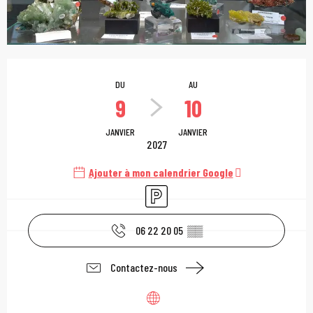
Ouverture et coordonn
DU
AU
9
10
JANVIER
JANVIER
2027
Ajouter à mon calendrier Google
Parking
06 22 20 05
▒▒
Contactez-nous