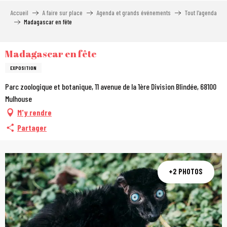
Aller
Accueil
A faire sur place
Agenda et grands événements
Tout l’agenda
au
Madagascar en fête
contenu
principal
Madagascar en fête
EXPOSITION
Parc zoologique et botanique, 11 avenue de la 1ère Division Blindée, 68100
Mulhouse
M'y rendre
Partager
+2 PHOTOS