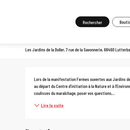
Aller
Accueil
A faire sur place
Agenda et grands événements
Tou
au
contenu
Recherche
Boutiq
Fermes Ouvertes : Les Jardin
principal
PORTES OUVERTES
Les Jardins de la Doller, 7 rue de la Savonnerie, 68460 Lutterb
Description
Lors de la manifestation Fermes ouvertes aux Jardins de la 
au départ du Centre d’initiation à la Nature et à l’Enviro
coulisses du maraîchage, poser vos questions,...
Lire la suite