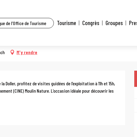
t l’agenda
Fermes Ouvertes : Les Jardins de la Doller
Tourisme
Congrès
Groupes
Pre
ue de l'Office de Tourisme
s de la Doller
ach
M'y rendre
Doller, profitez de visites guidées de l’exploitation à 11h et 15h, 
nnement (CINE) Moulin Nature. L’occasion idéale pour découvrir les 