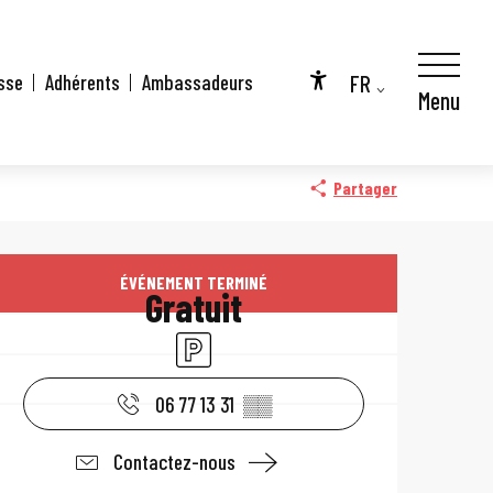
FR
sse
Adhérents
Ambassadeurs
Menu
Accessibilité
EN
DE
Partager
Ouverture et coo
ÉVÉNEMENT TERMINÉ
Gratuit
Parking
06 77 13 31
▒▒
Contactez-nous