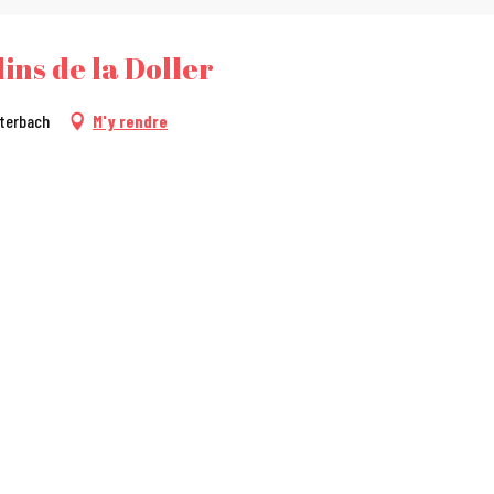
ins de la Doller
tterbach
M'y rendre