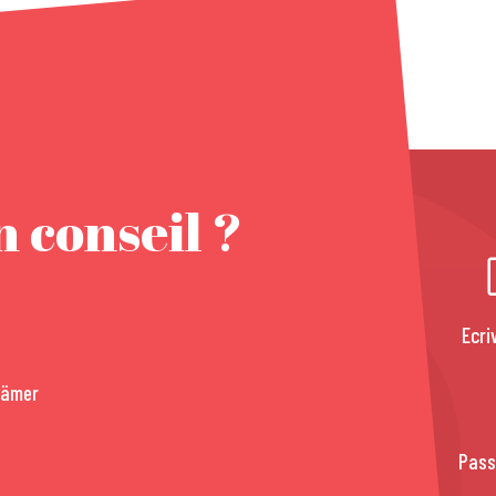
 conseil ?
Ecri
rämer
Pass