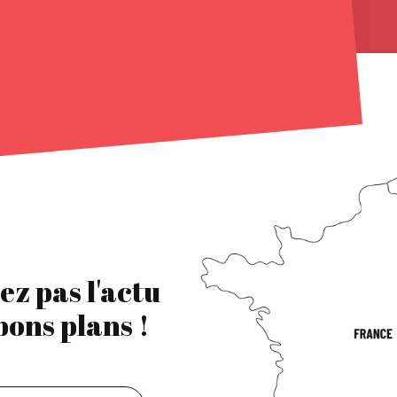
ez pas l'actu
 bons plans !