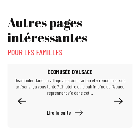
L'arrivée de saint Nicolas
L'arrivée des Rois mages
Festival Momix
Autres pages
Happy games
intéressantes
POUR LES FAMILLES
ÉCOMUSÉE D’ALSACE
Déambuler dans un village alsacien d’antan et y rencontrer ses
artisans, ça vous tente ? L’histoire et le patrimoine de l’Alsace
reprennent vie dans cet...
Lire la suite