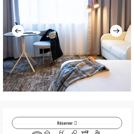
Ouverture et coordonn
Réserver
WiFi
Jeux pour enfants / Espace jeux
Piscine
Animation
Bar / Buvette
Séminaires