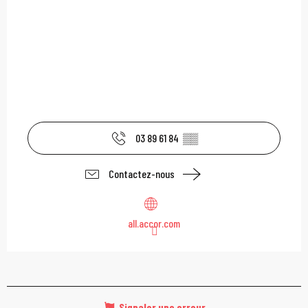
03 89 61 84
▒▒
Contactez-nous
all.accor.com
Signaler une erreur