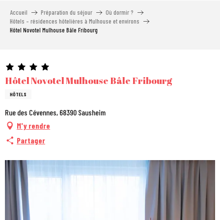
Aller
Accueil
Préparation du séjour
Où dormir ?
au
Hôtels – résidences hôtelières à Mulhouse et environs
contenu
Hôtel Novotel Mulhouse Bâle Fribourg
principal
Hôtel Novotel Mulhouse Bâle Fribourg
HÔTELS
Rue des Cévennes, 68390 Sausheim
M'y rendre
Partager