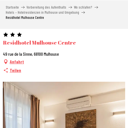
Aller
Startseite
Vorbereitung des Aufenthalts
Wo schlafen?
au
Hotels – Hotelresidenzen in Mulhouse und Umgebung
contenu
Residhotel Mulhouse Centre
principal
Residhotel Mulhouse Centre
49 rue de la Sinne, 68100 Mulhouse
Anfahrt
Teilen