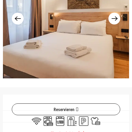
Öffnungszeiten & Kont
Reservieren
Wi-Fi
Waschmaschine
Geschirrspülmaschine
Aufzug
Parkplatz
Bettwäsche und Laken