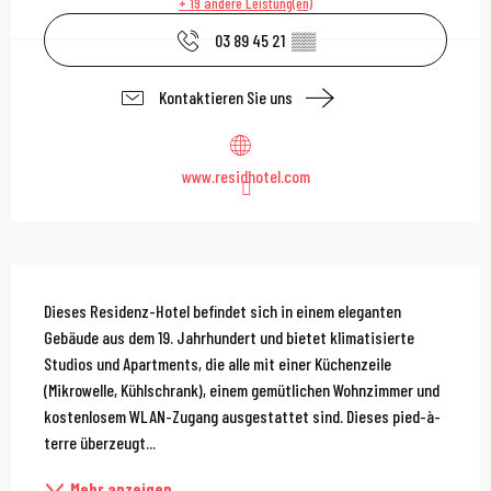
+ 19 andere Leistung(en)
03 89 45 21
▒▒
Kontaktieren Sie uns
www.residhotel.com
Beschreibung
Dieses Residenz-Hotel befindet sich in einem eleganten 
Gebäude aus dem 19. Jahrhundert und bietet klimatisierte 
Studios und Apartments, die alle mit einer Küchenzeile 
(Mikrowelle, Kühlschrank), einem gemütlichen Wohnzimmer und 
kostenlosem WLAN-Zugang ausgestattet sind. Dieses pied-à-
terre überzeugt...
Mehr anzeigen