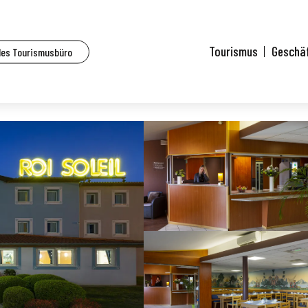
s – Hotelresidenzen in Mulhouse und Umgebung
Hôtel B&B Mulhouse Kingersheim
Tourismus
Geschä
des Tourismusbüro
sheim