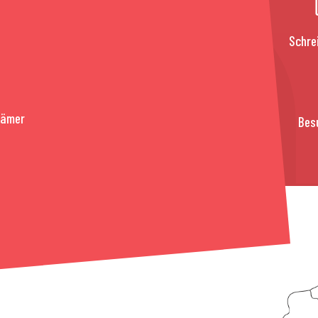
Schre
rämer
Bes