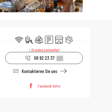
Öffnungszeiten 
Wi-Fi
Spiele für Kinder / Spielplatz
Klimaanlage
Parkplatz
Shop
Tiere erlaubt
+ 10 andere Leistung(en)
08 92 23 37
▒▒
Kontaktieren Sie uns
Facebook Seite