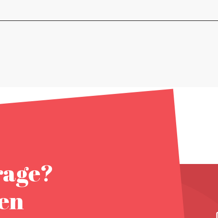
rage?
nen