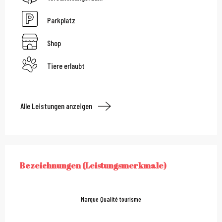
Parkplatz
Shop
Tiere erlaubt
Alle Leistungen anzeigen
Leistungensmöglichkei
Bezeichnungen (Leistungsmerkmale)
BEZEICHNUNGEN (LEISTUNGSMERKMALE)
Marque Qualité tourisme