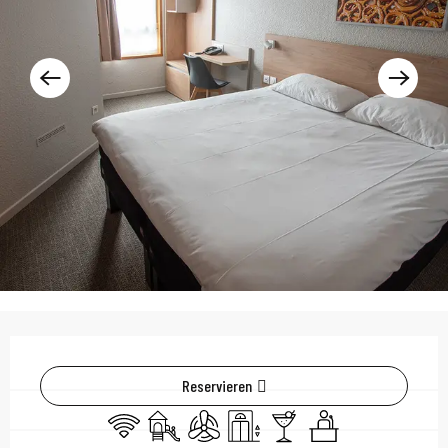
Öffnungszeiten & Kont
Reservieren
Wi-Fi
Spiele für Kinder / Spielplatz
Klimaanlage
Aufzug
Bar / Getränkestand
Seminare