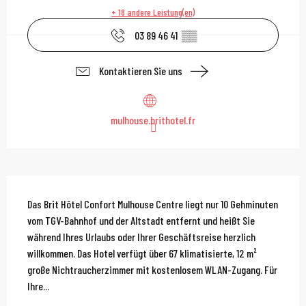
+ 18 andere Leistung(en)
03 89 46 41
▒▒
Kontaktieren Sie uns
mulhouse.brithotel.fr
Beschreibung
Das Brit Hôtel Confort Mulhouse Centre liegt nur 10 Gehminuten 
vom TGV-Bahnhof und der Altstadt entfernt und heißt Sie 
während Ihres Urlaubs oder Ihrer Geschäftsreise herzlich 
willkommen. Das Hotel verfügt über 67 klimatisierte, 12 m² 
große Nichtraucherzimmer mit kostenlosem WLAN-Zugang. Für 
Ihre...