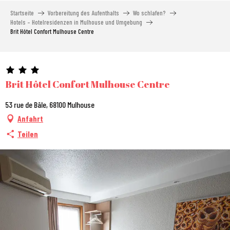
Aller
Startseite
Vorbereitung des Aufenthalts
Wo schlafen?
au
Hotels – Hotelresidenzen in Mulhouse und Umgebung
contenu
Brit Hôtel Confort Mulhouse Centre
principal
Brit Hôtel Confort Mulhouse Centre
53 rue de Bâle, 68100 Mulhouse
Anfahrt
Teilen