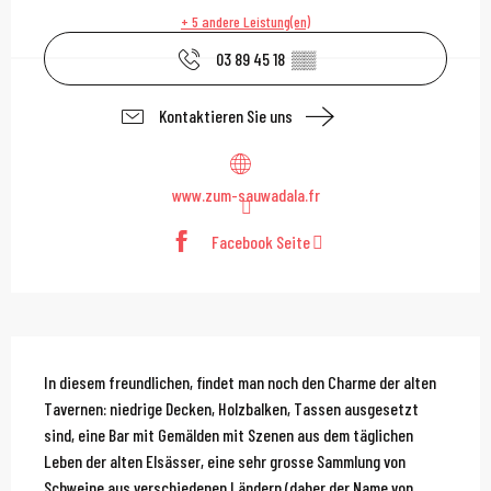
+ 5 andere Leistung(en)
03 89 45 18
▒▒
Kontaktieren Sie uns
www.zum-sauwadala.fr
Facebook Seite
Beschreibung
In diesem freundlichen, findet man noch den Charme der alten 
Tavernen: niedrige Decken, Holzbalken, Tassen ausgesetzt 
sind, eine Bar mit Gemälden mit Szenen aus dem täglichen 
Leben der alten Elsässer, eine sehr grosse Sammlung von 
Schweine aus verschiedenen Ländern (daher der Name von...