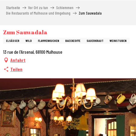
Aller
Startseite
Vor Ort zu tun
Schlemmen
au
Die Restaurants of Mulhouse und Umgebung
Zum Sauwadala
contenu
principal
Zum Sauwadala
ELSÄSSER
WILD
FLAMMENKUCHEN
BAECKEOFFE
SAUERKRAUT
WEINSTUBEN
13 rue de l'Arsenal, 68100 Mulhouse
Anfahrt
Teilen