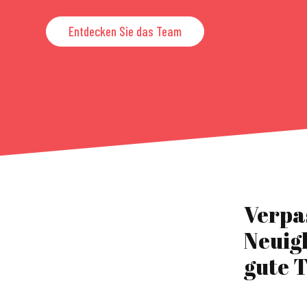
Entdecken Sie das Team
Verpa
Neuig
gute T