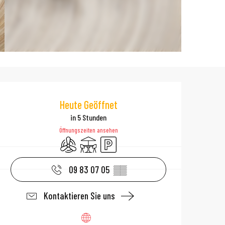
Öffnungszeiten 
Heute Geöffnet
in 5 Stunden
Öffnungszeiten ansehen
Klimaanlage
Terrasse
Parkplatz
09 83 07 05
▒▒
Kontaktieren Sie uns