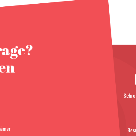
rage?
nen
Schre
rämer
Bes