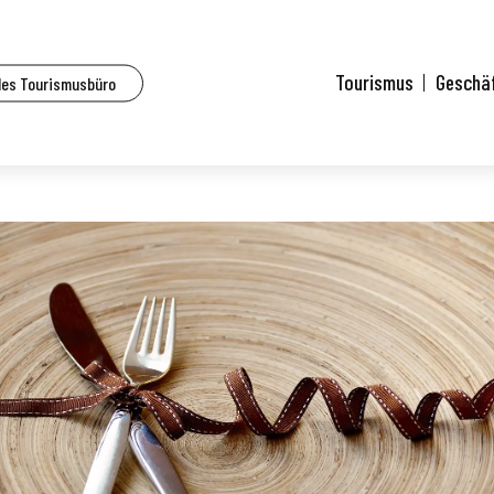
lhouse und Umgebung
Un Petit Truc en Plus
Tourismus
Geschä
des Tourismusbüro