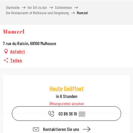
Aller
Startseite
Vor Ort zu tun
Schlemmen
au
Die Restaurants of Mulhouse und Umgebung
Mamzel
contenu
principal
Mamzel
7 rue du Raisin, 68100 Mulhouse
Anfahrt
Teilen
Öffnungszeiten & Kont
Heute Geöffnet
in 6 Stunden
Öffnungszeiten ansehen
03 89 36 10
▒▒
Kontaktieren Sie uns