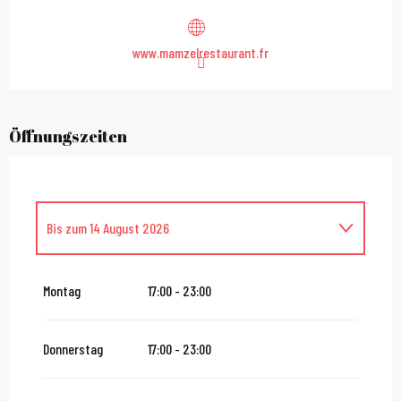
www.mamzelrestaurant.fr
Öffnungszeiten
Bis zum
14 August 2026
vom
16 August 2026
bis zum
31 Oktober 2026
Montag
17:00 - 23:00
vom
2 November 2026
bis zum
10 November 2026
Donnerstag
17:00 - 23:00
vom
12 November 2026
bis zum
24 Dezember 2026