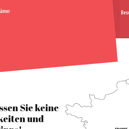
rämer
Bes
ssen Sie keine
keiten und