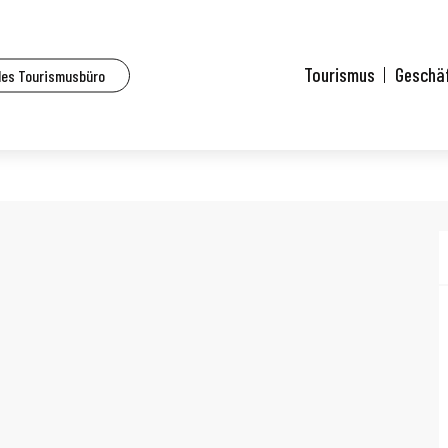
lhouse und Umgebung
Les Petites Cantines
Tourismus
Geschä
des Tourismusbüro