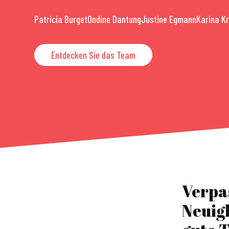
Patricia Burget
Ondine Dantung
Justine Egmann
Karina K
Entdecken Sie das Team
Verpa
Neuig