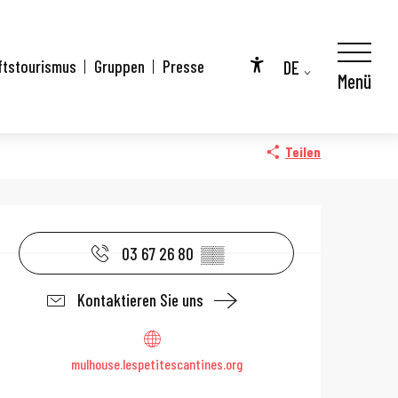
DE
ftstourismus
Gruppen
Presse
Menü
Accessibilité
FR
EN
Teilen
Öffnungszeiten 
03 67 26 80
▒▒
Kontaktieren Sie uns
mulhouse.lespetitescantines.org