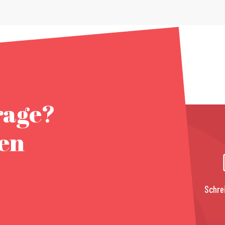
rage?
nen
Schre