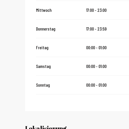
vom
16 August 2026
bis zum
31 Oktober 2026
Mittwoch
17:00 - 23:00
vom
2 November 2026
bis zum
10 November 2026
Donnerstag
17:00 - 23:59
vom
12 November 2026
bis zum
24 Dezember 2026
Freitag
00:00 - 01:00
vom
1 Januar 2027
bis zum
31 Januar 2027
Samstag
00:00 - 01:00
Sonntag
00:00 - 01:00
Lokalisierung