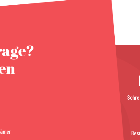
rage?
nen
Schre
rämer
Bes