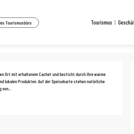
lhouse und Umgebung
Le Surnaturel
Tourismus
Geschä
des Tourismusbüro
g
hen Ort mit erhaltenem Cachet und besticht durch ihre warme 
d lokalen Produkten. Auf der Speisekarte stehen natürliche 
 von...