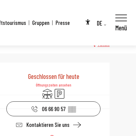
DE
ftstourismus
Gruppen
Presse
Menü
Accessibilité
FR
EN
Teilen
Öffnungszeiten 
Geschlossen für heute
Öffnungszeiten ansehen
Terrasse
Parkplatz
06 66 90 57
▒▒
Kontaktieren Sie uns