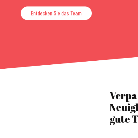
Entdecken Sie das Team
Verpa
Neuig
gute T