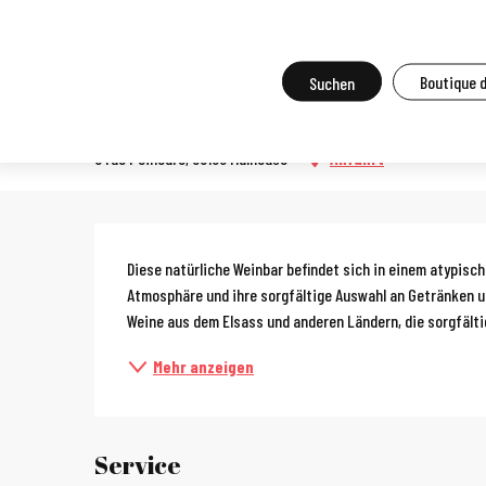
Aller
Startseite
Vor Ort zu tun
Schlemmen
Die Restaurants of Mu
au
contenu
Suche
Boutique 
Le Surnaturel
principal
6 rue Poincaré, 68100 Mulhouse
Anfahrt
Beschreibun
Diese natürliche Weinbar befindet sich in einem atypisc
Atmosphäre und ihre sorgfältige Auswahl an Getränken un
Weine aus dem Elsass und anderen Ländern, die sorgfältig
Mehr anzeigen
Service