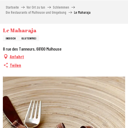
Aller
Startseite
Vor Ort zu tun
Schlemmen
au
Die Restaurants of Mulhouse und Umgebung
Le Maharaja
contenu
principal
Le Maharaja
INDISCH
GLUTENFREI
8 rue des Tanneurs, 68100 Mulhouse
Anfahrt
Teilen