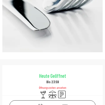
Öffnungszeiten & Kont
Heute Geöffnet
Bis 23:59
Öffnungszeiten ansehen
Bar / Getränkestand
Terrasse
Parkplatz