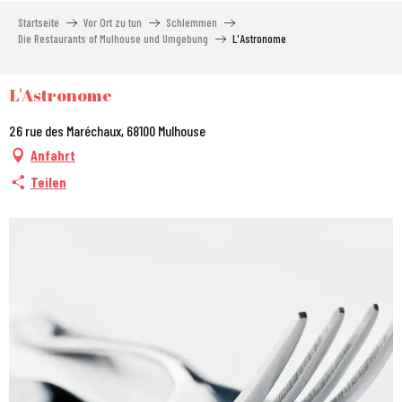
Aller
Startseite
Vor Ort zu tun
Schlemmen
au
Die Restaurants of Mulhouse und Umgebung
L'Astronome
contenu
principal
L'Astronome
26 rue des Maréchaux, 68100 Mulhouse
Anfahrt
Teilen