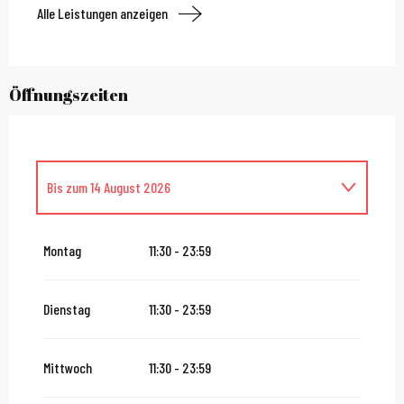
Alle Leistungen anzeigen
Öffnungszeiten
Bis zum
14 August 2026
vom
16 August 2026
bis zum
31 Oktober 2026
Montag
11:30 - 23:59
vom
2 November 2026
bis zum
10 November 2026
Dienstag
11:30 - 23:59
vom
12 November 2026
bis zum
24 Dezember 2026
Mittwoch
11:30 - 23:59
vom
27 Dezember 2026
bis zum
31 Dezember 2026