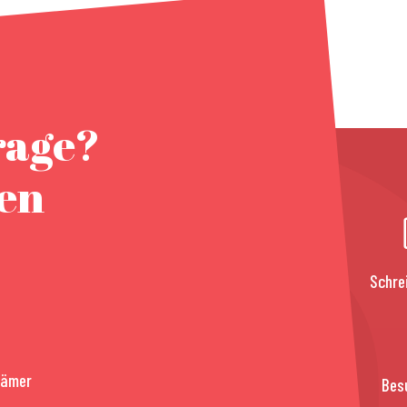
rage?
nen
Schre
rämer
Bes