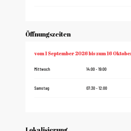
Öffnungszeiten
vom
1 September 2026
bis zum
16 Oktobe
VOM
1 SEPTEMBER 2026
BIS ZUM
16 OKTOBER 2026
Mittwoch
14:00 - 19:00
Samstag
07:30 - 12:00
Lokalisierung