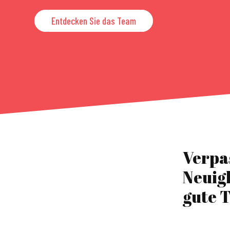
Entdecken Sie das Team
Verpa
Neuig
gute T