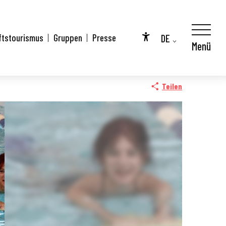
DE
ftstourismus
Gruppen
Presse
Menü
Accessibilité
FR
City Pass
EN
Teilen