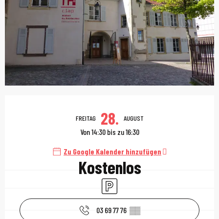
Öffnungszeiten & Kont
28.
FREITAG
AUGUST
Von 14:30 bis zu 16:30
Zu Google Kalender hinzufügen
Kostenlos
Parkplatz
03 69 77 76
▒▒