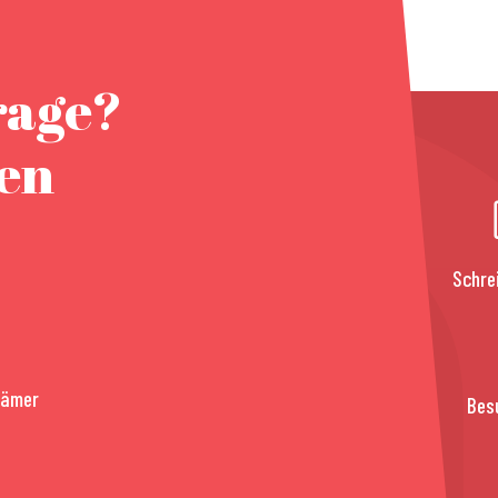
rage?
nen
Schre
rämer
Bes