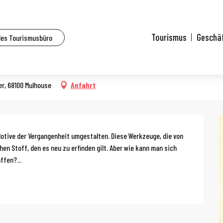
lle Veranstaltungen
Workshop: Metamorphose
Tourismus
Geschä
des Tourismusbüro
er, 68100 Mulhouse
Anfahrt
g
otive der Vergangenheit umgestalten. Diese Werkzeuge, die von 
en Stoff, den es neu zu erfinden gilt. Aber wie kann man sich 
ffen?...