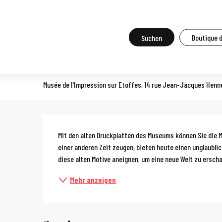
Aller
Startseite
Vor Ort zu tun
Agenda und Großveranstaltungen
A
au
contenu
Suche
Boutique 
Workshop: Metamorphose
principal
PRAKTIKUM, WORKSHOP, ÖNOLOGIEKURS, KOCHKURS
Musée de l'Impression sur Etoffes, 14 rue Jean-Jacques Henn
Beschreibun
Mit den alten Druckplatten des Museums können Sie die M
einer anderen Zeit zeugen, bieten heute einen unglaublich
diese alten Motive aneignen, um eine neue Welt zu erscha
Mehr anzeigen