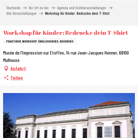
Aller
Startseite
Vor Ort zu tun
Agenda und Großveranstaltungen
au
Alle Veranstaltungen
Workshop für Kinder: Bedrucke dein T-Shirt
contenu
principal
Workshop für Kinder: Bedrucke dein T-Shirt
PRAKTIKUM, WORKSHOP, ÖNOLOGIEKURS, KOCHKURS
Musée de l'Impression sur Etoffes, 14 rue Jean-Jacques Henner, 68100
Mulhouse
Anfahrt
Teilen