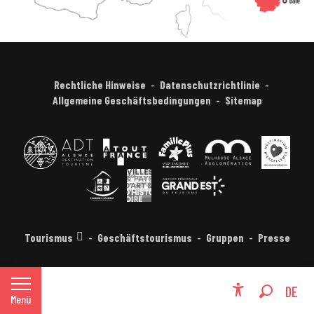
Rechtliche Hinweise
Datenschutzrichtlinie
Allgemeine Geschäftsbedingungen
Sitemap
Tourismus
Geschäftstourismus
Gruppen
Presse
FR
DE
Menü
Accessibili
Suche
EN