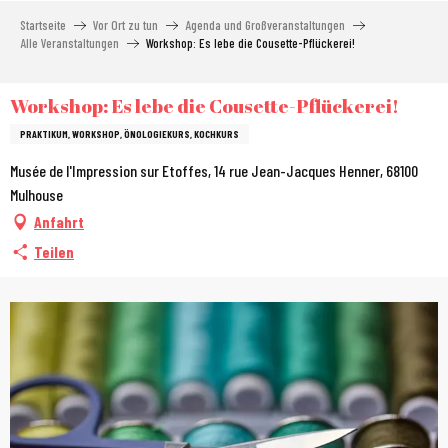
Aller
Startseite
Vor Ort zu tun
Agenda und Großveranstaltungen
au
Alle Veranstaltungen
Workshop: Es lebe die Cousette-Pflückerei!
contenu
principal
Workshop: Es lebe die Cousette-Pflückerei!
PRAKTIKUM, WORKSHOP, ÖNOLOGIEKURS, KOCHKURS
Musée de l'Impression sur Etoffes, 14 rue Jean-Jacques Henner, 68100
Mulhouse
Anfahrt
Teilen