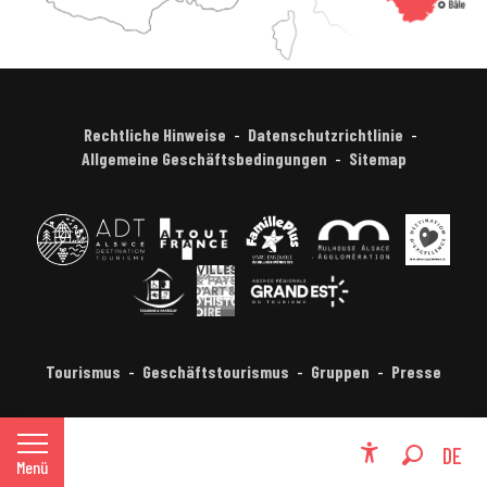
Rechtliche Hinweise
Datenschutzrichtlinie
Allgemeine Geschäftsbedingungen
Sitemap
Tourismus
Geschäftstourismus
Gruppen
Presse
FR
DE
Menü
Accessibili
Suche
EN