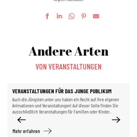
Die Donnerstage des Parc Salvator (Abendveranstaltungen)
Messe-Kilbe
Andere Arten
Werkstatt aus Lego®-Steinen
Le jardin de Michèle
Féeries Noctrunes au Jardin
VON VERANSTALTUNGEN
Detektivspiel: Die Wissenschaftler im Verborgenen
Escape game: Das Rätsel des Professors Proton
La Guinguette bascule
Ausstellung: So schöne Gebäude
VERANSTALTUNGEN FÜR DAS JUNGE PUBLIKUM
Geführte Tour: Rund um die Chemie in Mulhouse
Auch die Jüngsten unter uns haben ein Recht auf ihre eigenen
W
Ausstellung – Migration & Klima: Wie können wir in unserer Welt leben?
Animationen und Veranstaltungen! Auf dieser Seite finden Sie
R
Ausstellung: Les puits disparus (Die verschwundenen Brunnen)
ausschließlich Veranstaltungen für Familien oder Kinder.
K
Mehr erfahren
M