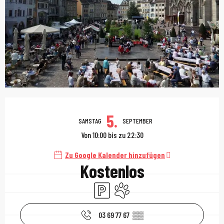
Öffnungszeiten & Kont
5.
SAMSTAG
SEPTEMBER
Von 10:00 bis zu 22:30
Zu Google Kalender hinzufügen
Kostenlos
Parkplatz
Tiere erlaubt
03 69 77 67
▒▒