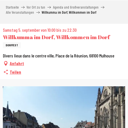
Aller
Startseite
Vor Ort zu tun
Agenda und Großveranstaltungen
au
Alle Veranstaltungen
Willkumma im Dorf, Willkommen im Dorf
contenu
principal
Samstag 5. september von 10:00 bis zu 22:30
Willkumma im Dorf, Willkommen im Dorf
DORFFEST
Divers lieux dans le centre ville, Place de la Réunion, 68100 Mulhouse
Anfahrt
Teilen