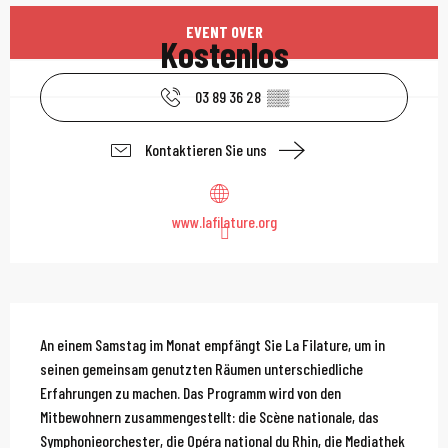
Öffnungszeiten & Kont
EVENT OVER
Kostenlos
03 89 36 28
▒▒
Kontaktieren Sie uns
www.lafilature.org
Beschreibung
An einem Samstag im Monat empfängt Sie La Filature, um in 
seinen gemeinsam genutzten Räumen unterschiedliche 
Erfahrungen zu machen. Das Programm wird von den 
Mitbewohnern zusammengestellt: die Scène nationale, das 
Symphonieorchester, die Opéra national du Rhin, die Mediathek 