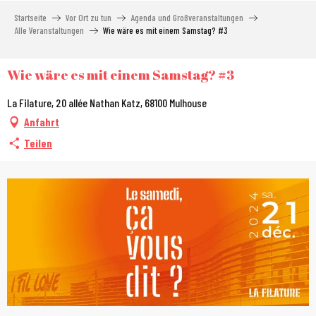
Aller
Startseite
Vor Ort zu tun
Agenda und Großveranstaltungen
au
Alle Veranstaltungen
Wie wäre es mit einem Samstag? #3
contenu
principal
Wie wäre es mit einem Samstag? #3
La Filature, 20 allée Nathan Katz, 68100 Mulhouse
Anfahrt
Teilen