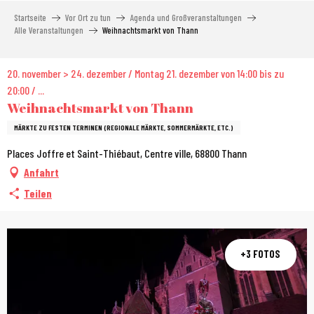
Aller
Startseite
Vor Ort zu tun
Agenda und Großveranstaltungen
au
Alle Veranstaltungen
Weihnachtsmarkt von Thann
contenu
principal
20. november > 24. dezember / Montag 21. dezember von 14:00 bis zu
20:00 / ...
Weihnachtsmarkt von Thann
MÄRKTE ZU FESTEN TERMINEN (REGIONALE MÄRKTE, SOMMERMÄRKTE, ETC.)
Places Joffre et Saint-Thiébaut, Centre ville, 68800 Thann
Anfahrt
Teilen
+3 FOTOS