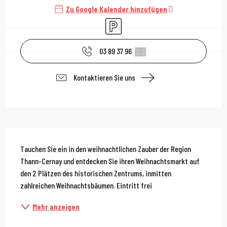
Zu Google Kalender hinzufügen
Parkplatz
03 89 37 96
▒▒
Kontaktieren Sie uns
Beschreibung
Tauchen Sie ein in den weihnachtlichen Zauber der Region 
Thann-Cernay und entdecken Sie ihren Weihnachtsmarkt auf 
den 2 Plätzen des historischen Zentrums, inmitten 
zahlreichen Weihnachtsbäumen. Eintritt frei
Mehr anzeigen