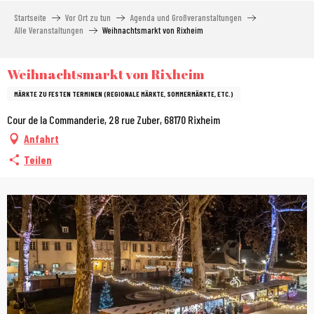
Aller
Startseite
Vor Ort zu tun
Agenda und Großveranstaltungen
au
Alle Veranstaltungen
Weihnachtsmarkt von Rixheim
contenu
principal
Weihnachtsmarkt von Rixheim
MÄRKTE ZU FESTEN TERMINEN (REGIONALE MÄRKTE, SOMMERMÄRKTE, ETC.)
Cour de la Commanderie, 28 rue Zuber, 68170 Rixheim
Anfahrt
Teilen