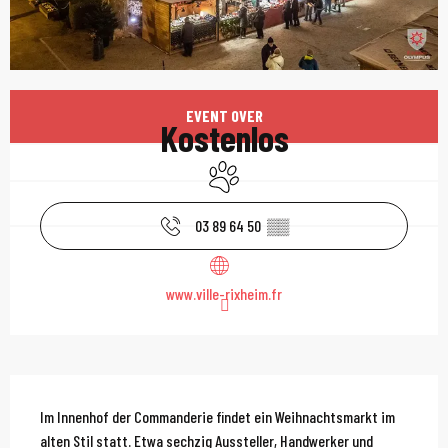
Öffnungszeiten & Kont
EVENT OVER
Kostenlos
Tiere erlaubt
03 89 64 50
▒▒
www.ville-rixheim.fr
Beschreibung
Im Innenhof der Commanderie findet ein Weihnachtsmarkt im 
alten Stil statt. Etwa sechzig Aussteller, Handwerker und 