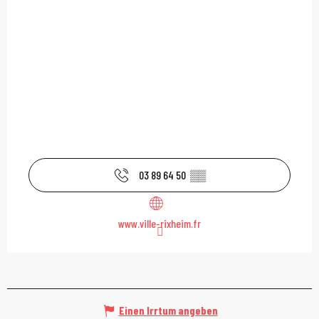
03 89 64 50
▒▒
www.ville-rixheim.fr
Einen Irrtum angeben