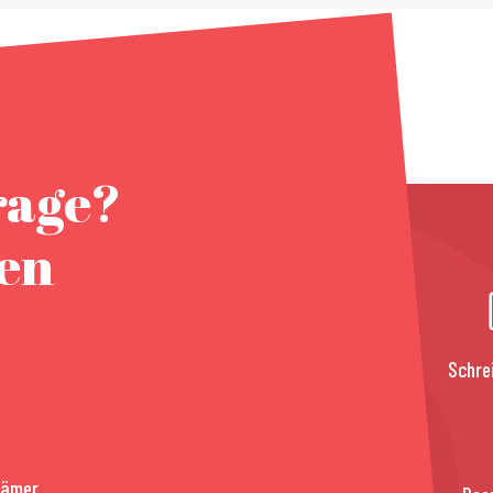
rage?
nen
Schre
rämer