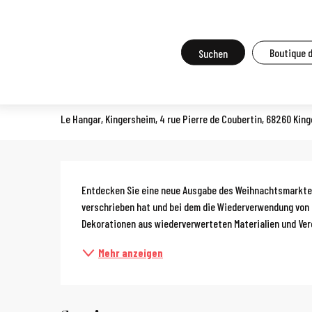
Aller
Startseite
Vor Ort zu tun
Agenda und Großveranstaltungen
A
au
contenu
Suche
Boutique 
Weihnachtsmarkt in Kingers
principal
MÄRKTE ZU FESTEN TERMINEN (REGIONALE MÄRKTE, SOMMERMÄRKTE, ETC.)
Le Hangar, Kingersheim, 4 rue Pierre de Coubertin, 68260 Kin
Beschreibun
Entdecken Sie eine neue Ausgabe des Weihnachtsmarktes,
verschrieben hat und bei dem die Wiederverwendung von 
Dekorationen aus wiederverwerteten Materialien und Verei
Mehr anzeigen