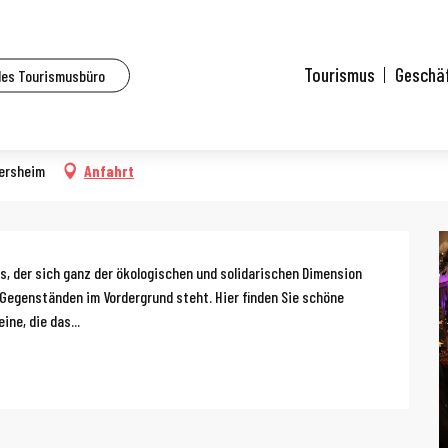
lle Veranstaltungen
Weihnachtsmarkt in Kingersheim: Der Markt wird recycelt!
Tourismus
Geschä
des Tourismusbüro
heim: Der Markt wird recycelt!
gersheim
Anfahrt
g
 der sich ganz der ökologischen und solidarischen Dimension 
Gegenständen im Vordergrund steht. Hier finden Sie schöne 
ne, die das...