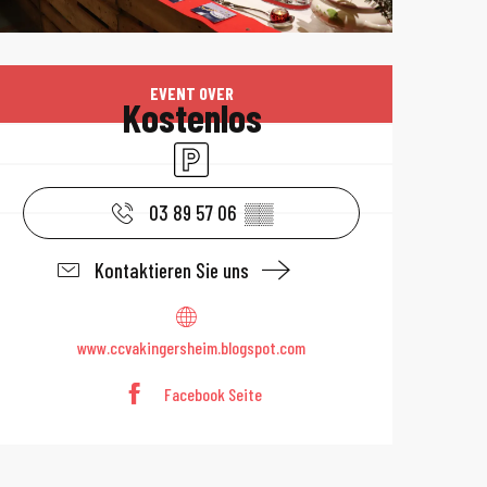
Öffnungszeiten 
EVENT OVER
Kostenlos
Parkplatz
03 89 57 06
▒▒
Kontaktieren Sie uns
www.ccvakingersheim.blogspot.com
Facebook Seite