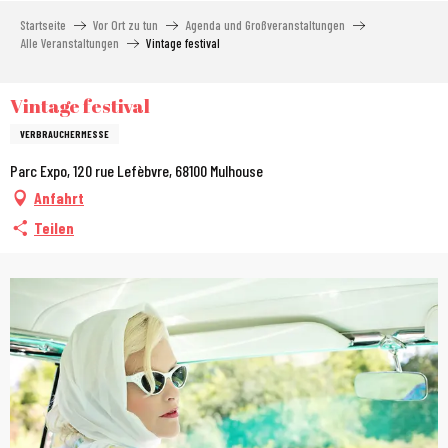
Aller
Startseite
Vor Ort zu tun
Agenda und Großveranstaltungen
au
Alle Veranstaltungen
Vintage festival
contenu
principal
Vintage festival
VERBRAUCHERMESSE
Parc Expo, 120 rue Lefèbvre, 68100 Mulhouse
Anfahrt
Teilen