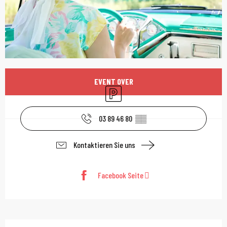
Öffnungszeiten & Kont
EVENT OVER
Parkplatz
03 89 46 80
▒▒
Kontaktieren Sie uns
Facebook Seite