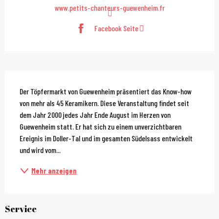
www.petits-chanteurs-guewenheim.fr
Facebook Seite
Beschreibung
Der Töpfermarkt von Guewenheim präsentiert das Know-how 
von mehr als 45 Keramikern. Diese Veranstaltung findet seit 
dem Jahr 2000 jedes Jahr Ende August im Herzen von 
Guewenheim statt. Er hat sich zu einem unverzichtbaren 
Ereignis im Doller-Tal und im gesamten Südelsass entwickelt 
und wird vom...
Mehr anzeigen
Service