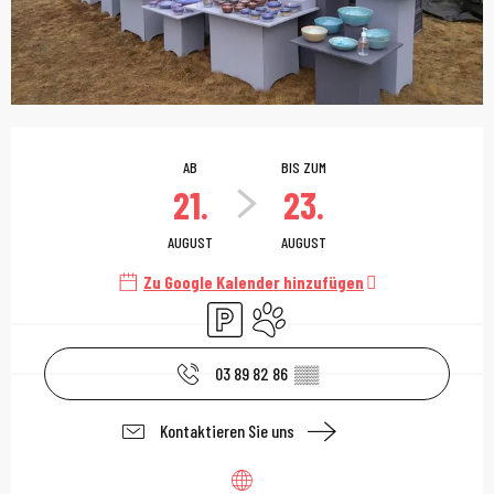
Öffnungszeiten & Kont
AB
BIS ZUM
21.
23.
AUGUST
AUGUST
Zu Google Kalender hinzufügen
Parkplatz
Tiere erlaubt
03 89 82 86
▒▒
Kontaktieren Sie uns