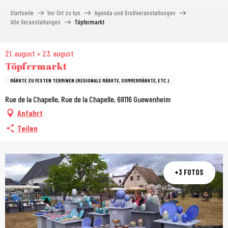
Aller
Startseite
Vor Ort zu tun
Agenda und Großveranstaltungen
au
Alle Veranstaltungen
Töpfermarkt
contenu
principal
21. august > 23. august
Töpfermarkt
MÄRKTE ZU FESTEN TERMINEN (REGIONALE MÄRKTE, SOMMERMÄRKTE, ETC.)
Rue de la Chapelle, Rue de la Chapelle, 68116 Guewenheim
Anfahrt
Teilen
+3 FOTOS