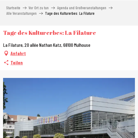
Aller
Startseite
Vor Ort zu tun
Agenda und Großveranstaltungen
au
Alle Veranstaltungen
Tage des Kulturerbes: La Filature
contenu
principal
Tage des Kulturerbes: La Filature
La Filature, 20 allée Nathan Katz, 68100 Mulhouse
Anfahrt
Teilen