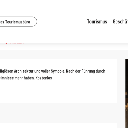
lle Veranstaltungen
Tage des Kulturerbes: Kommentierte Besichtigung der Kirche Saint-
Tourismus
Geschä
des Tourismusbüro
ntierte Besichtigung der Kirche Sai
Anfahrt
g
ligiösen Architektur und voller Symbole. Nach der Führung durch 
heimnisse mehr haben. Kostenlos