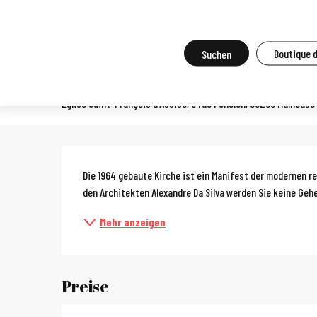
Aller
Startseite
Vor Ort zu tun
Agenda und Großveranstaltungen
A
au
contenu
Suche
Boutique 
Tage des Kulturerbes: Komme
principal
Eglise Saint-François d'Assise, 3 rue Fénelon, 68200 Mulhouse
Beschreibun
Die 1964 gebaute Kirche ist ein Manifest der modernen re
den Architekten Alexandre Da Silva werden Sie keine Ge
Mehr anzeigen
Preise