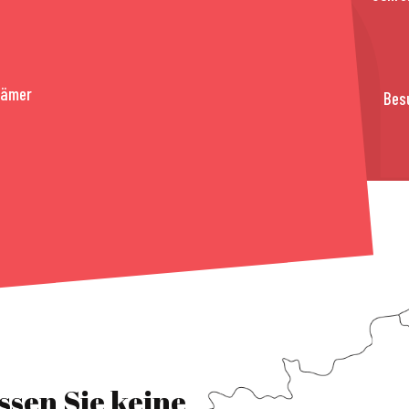
rämer
Bes
ssen Sie keine