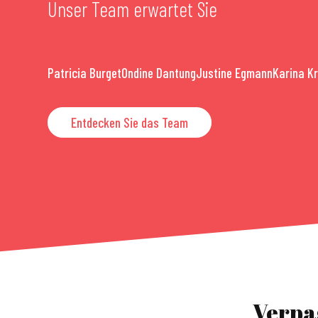
Unser Team erwartet Sie
Patricia Burget
Ondine Dantung
Justine Egmann
Karina K
Entdecken Sie das Team
Verpa