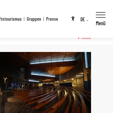
François d'Assise
DE
ftstourismus
Gruppen
Presse
Menü
nt-François d'Assise
Accessibilité
FR
EN
Teilen