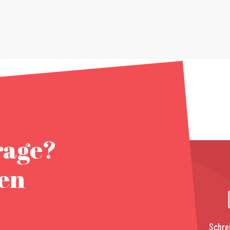
rage?
nen
Schre