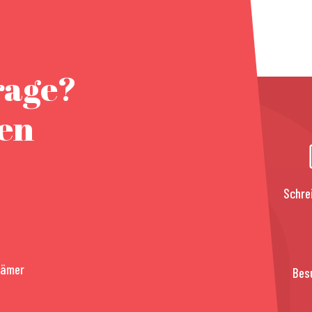
rage?
nen
Schre
rämer
Bes