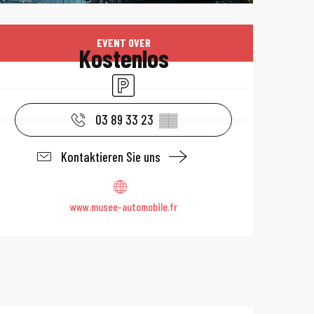
Öffnungszeiten 
EVENT OVER
Kostenlos
Parkplatz
03 89 33 23
▒▒
Kontaktieren Sie uns
www.musee-automobile.fr