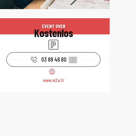
Öffnungszeiten 
EVENT OVER
Kostenlos
Parkplatz
03 89 46 80
▒▒
www.m2a.fr