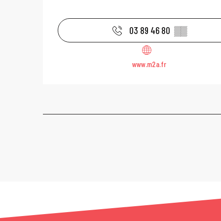
03 89 46 80
▒▒
www.m2a.fr