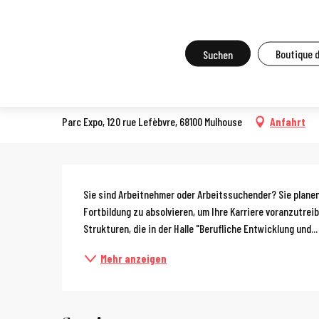
Aller
Startseite
Vor Ort zu tun
Agenda und Großveranstaltungen
A
au
contenu
Suche
Boutique 
Salon de l'orientation et de 
principal
VERBRAUCHERMESSE
Parc Expo, 120 rue Lefèbvre, 68100 Mulhouse
Anfahrt
Beschreibun
Sie sind Arbeitnehmer oder Arbeitssuchender? Sie planen
Fortbildung zu absolvieren, um Ihre Karriere voranzutreibe
Strukturen, die in der Halle "Berufliche Entwicklung und...
Mehr anzeigen