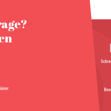
rage?
nen
Schre
rämer
Bes