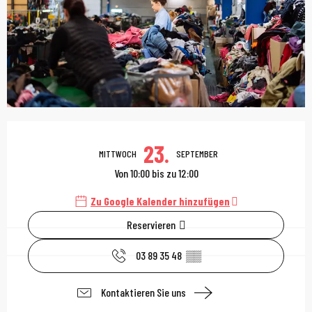
Öffnungszeiten & Kont
23.
MITTWOCH
SEPTEMBER
Von 10:00 bis zu 12:00
Zu Google Kalender hinzufügen
Reservieren
03 89 35 48
▒▒
Kontaktieren Sie uns