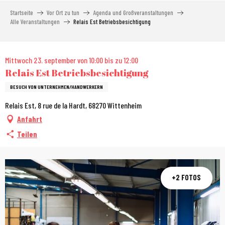
Aller
Startseite
Vor Ort zu tun
Agenda und Großveranstaltungen
au
Alle Veranstaltungen
Relais Est Betriebsbesichtigung
contenu
principal
City Pass
Mittwoch 23. september von 10:00 bis zu 12:00
Relais Est Betriebsbesichtigung
BESUCH VON UNTERNEHMEN/HANDWERKERN
Relais Est, 8 rue de la Hardt, 68270 Wittenheim
Anfahrt
Teilen
+2 FOTOS