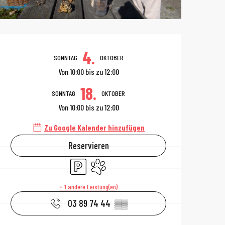
Öffnungszeiten 
4.
SONNTAG
OKTOBER
Von 10:00 bis zu 12:00
18.
SONNTAG
OKTOBER
Von 10:00 bis zu 12:00
Zu Google Kalender hinzufügen
Reservieren
Parkplatz
Tiere erlaubt
+ 1 andere Leistung(en)
03 89 74 44
▒▒