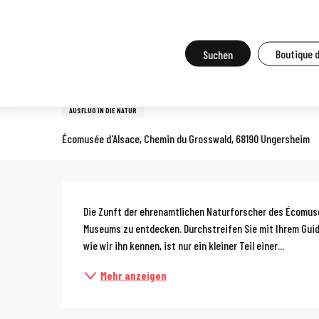
Aller
Startseite
Vor Ort zu tun
Agenda und Großveranstaltungen
A
au
contenu
Suche
Boutique 
Sonntag 4. oktober von 10:00 bis zu 12:00 / Sonntag 18. oktober 
principal
Natur-Treffpunkt: Pilze
AUSFLUG IN DIE NATUR
Écomusée d'Alsace, Chemin du Grosswald, 68190 Ungersheim
Beschreibun
Die Zunft der ehrenamtlichen Naturforscher des Écomusée
Museums zu entdecken. Durchstreifen Sie mit Ihrem Guide 
wie wir ihn kennen, ist nur ein kleiner Teil einer...
Mehr anzeigen