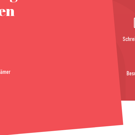
nen
Schre
rämer
Bes