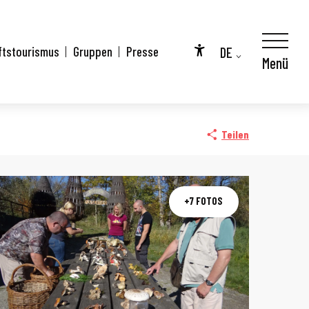
DE
ftstourismus
Gruppen
Presse
Menü
Accessibilité
FR
EN
Teilen
+7 FOTOS